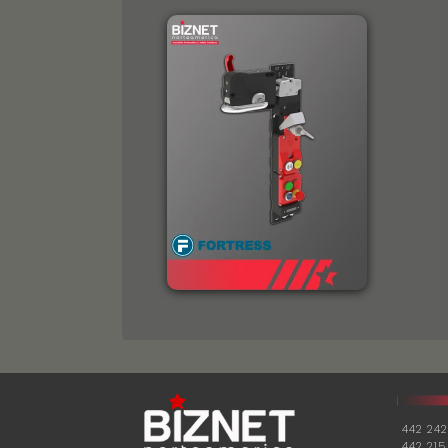
442 242
442 215