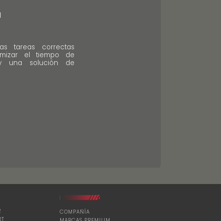
a
as tareas correctas
mizar el tiempo de
 y una solución de
R
COMPAÑÍA
RT
MARCAS PREMIUM